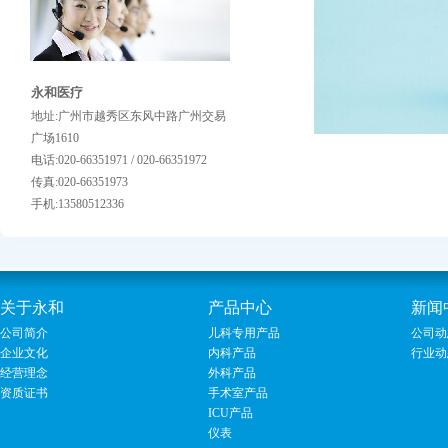
永和医疗
地址:广州市越秀区东风中路广州交易
广场1610
电话:020-66351971 / 020-66351972
传真:020-66351973
手机:13580512336
关于永和
产品中心
新闻
公司简介
儿科专用产品
公司动
企业文化
内科产品
行业动
经营理念
外科产品
资质证书
手术室产品
ICU产品
仪表