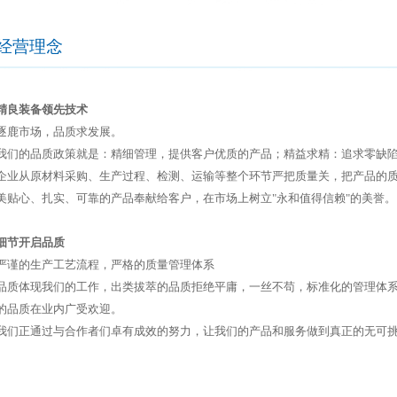
经营理念
精良装备领先技术
逐鹿市场，品质求发展。
我们的品质政策就是：精细管理，提供客户优质的产品；精益求精：追求零缺
企业从原材料采购、生产过程、检测、运输等整个环节严把质量关，把产品的
美贴心、扎实、可靠的产品奉献给客户，在市场上树立"永和值得信赖"的美誉。
细节开启品质
严谨的生产工艺流程，严格的质量管理体系
品质体现我们的工作，出类拔萃的品质拒绝平庸，一丝不苟，标准化的管理体
的品质在业内广受欢迎。
我们正通过与合作者们卓有成效的努力，让我们的产品和服务做到真正的无可